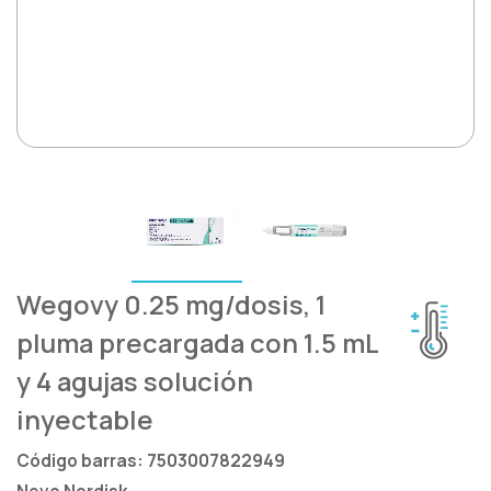
Heridas
Saludarte by Lundbeck®
Hormona De Crecimiento
Zydus®
Inmunología
Lágrimas
Metabólica
Nefrología
Wegovy 0.25 mg/dosis, 1
Neurología
pluma precargada con 1.5 mL
Oftalmología
y 4 agujas solución
inyectable
Oncología
Código barras: 7503007822949
Osteoporosis