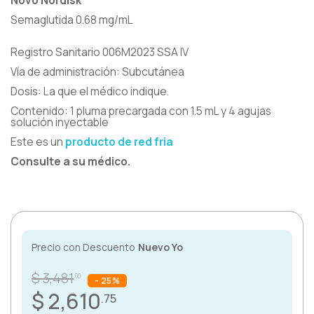
Novo Nordisk
Semaglutida 0.68 mg/mL
Respiratorio
Registro Sanitario 006M2023 SSA IV
Reumatología
Vía de administración: Subcutánea
Dosis: La que el médico indique.
Salud Mental
Contenido: 1 pluma precargada con 1.5 mL y 4 agujas
solución inyectable
Urología
Este es un
producto de red fria
Vacunas
Consulte a su médico.
Precio con Descuento
Nuevo Yo
$ 3,481
.00
- 25%
$ 2,610
.75