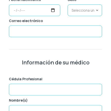
Heridas
Saludarte by Lundbeck®
Hormona De Crecimiento
Correo electrónico
Zydus®
Inmunología
Lágrimas
Metabólica
Nefrología
Información de su médico
Neurología
Cédula Profesional
Oftalmología
Oncología
Nombre(s)
Osteoporosis