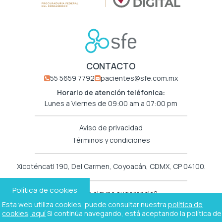
CONTACTO
55 5659 7792
pacientes@sfe.com.mx
Horario de atención teléfonica:
Lunes a Viernes de 09:00 am a 07:00 pm
Aviso de privacidad
Términos y condiciones
Xicoténcatl 190, Del Carmen, Coyoacán, CDMX, CP 04100.
Política de cookies
¿Tienes alguna sugerencia?
Mándanos un mail a:
sugerencias@sfe.com.mx
Esta web utiliza cookies, puede consultar nuestra
política de
cookies, aquí
Si continúa navegando, está aceptando la política de