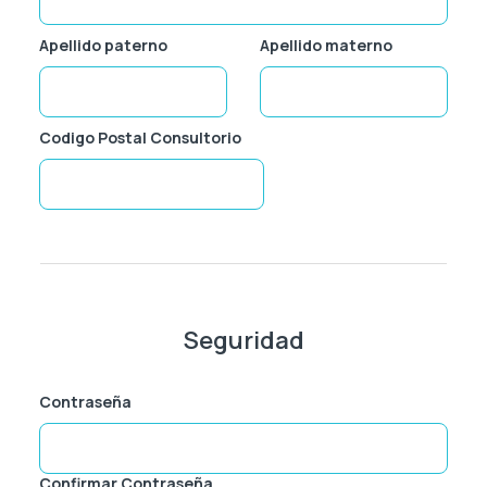
Respiratorio
Apellido paterno
Apellido materno
Reumatología
Codigo Postal Consultorio
Salud Mental
Urología
Vacunas
Seguridad
Contraseña
Confirmar Contraseña