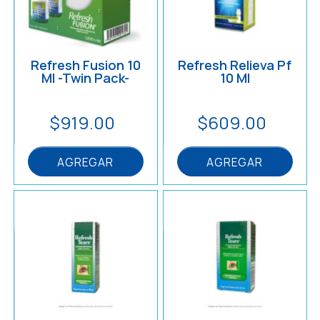
Respiratorio
Reumatología
Refresh Fusion 10
Refresh Relieva Pf
Ml -Twin Pack-
10 Ml
Salud Mental
$919.00
$609.00
Urología
AGREGAR
AGREGAR
Vacunas