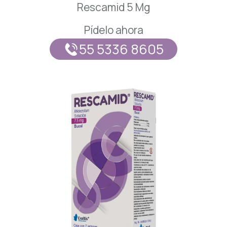
Rescamid 5 Mg
Respiratorio
Pídelo ahora
Reumatología
55 5336 8605
Salud Mental
Urología
Vacunas