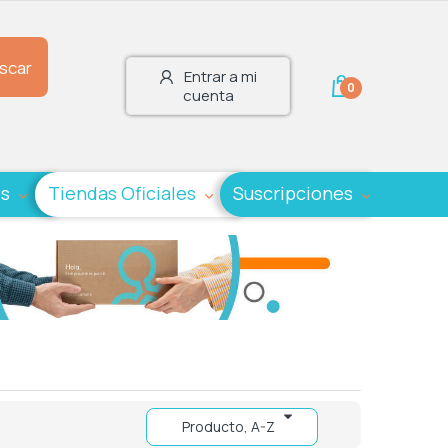
scar
Entrar a mi
0
cuenta
es
Tiendas Oficiales
Suscripciones
Producto, A-Z